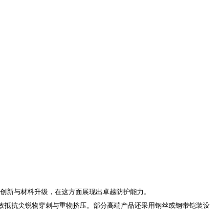
创新与材料升级，在这方面展现出卓越防护能力。
有效抵抗尖锐物穿刺与重物挤压。部分高端产品还采用钢丝或钢带铠装设