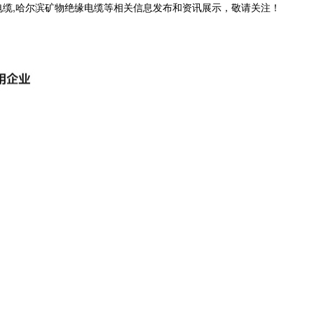
电缆,哈尔滨矿物绝缘电缆等相关信息发布和资讯展示，敬请关注！