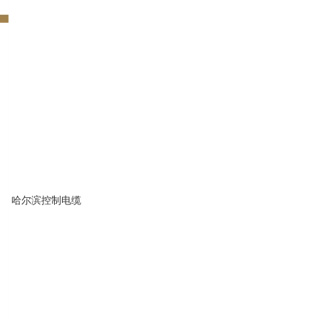
哈尔滨控制电缆