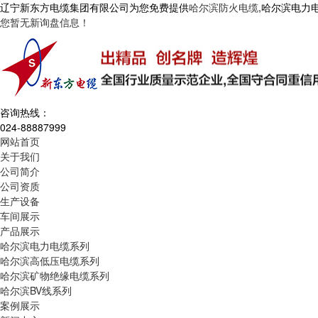
辽宁新东方电缆集团有限公司为您免费提供
哈尔滨防火电缆
,哈尔滨电力
您暂无新询盘信息！
咨询热线：
024-88887999
网站首页
关于我们
公司简介
公司资质
生产设备
车间展示
产品展示
哈尔滨电力电缆系列
哈尔滨高低压电缆系列
哈尔滨矿物绝缘电缆系列
哈尔滨BV线系列
案例展示