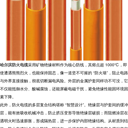
哈尔滨防火电缆
采用矿物绝缘材料作为核心防线，其熔点超 1000℃，即
使遭遇熊熊烈火，也能保持固态，像一道坚不可摧的 “防火墙”，阻止电路
与外界直接接触，彻底切断漏电风险。外层的金属护套同样功不可没，它
不仅能抵御水分、酸碱腐蚀，还能屏蔽电磁干扰，避免绝缘性能因环境因
素下降。​
此外，
防火电缆
的多层复合结构堪称 “智慧设计”。绝缘层与护套间的缓冲
层，能有效吸收机械冲击，防止挤压变形导致绝缘层破损；而阻燃涂层在
遇明火时迅速膨胀，形成隔热层，进一步保护内部绝缘结构。从材质到结