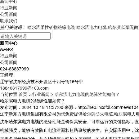
新闻中心
行业新闻
公司新闻
联系我们
热门关键词：
哈尔滨柔性矿物绝缘电缆
哈尔滨电力电缆
哈尔滨低烟无卤
新闻中心
NEWS
行业新闻
公司新闻
024-88887999
王经理
辽宁省沈阳经济技术开发区十四号街16号甲
18840617999@163.com
当前位置:
首页
>
行业新闻
>
哈尔滨电力电缆的绝缘性能如何？
哈尔滨电力电缆的绝缘性能如何？
发布时间：2024-10-18 11:37:00 来源：http://heb.lnxdfdl.com/news104
辽宁新东方电缆集团有限公司为您免费提供
哈尔滨防火电缆
,哈尔滨电力
沈阳
哈尔滨电力电缆
的绝缘性能是确保其安全、可靠运行的关键指标，直
机械强度，能够有效防止电流泄漏和短路事故的发生。在实际应用中，沈
采用多层绝缘设计，并在绝缘层之间加入屏蔽层，以减少电磁干扰和热损