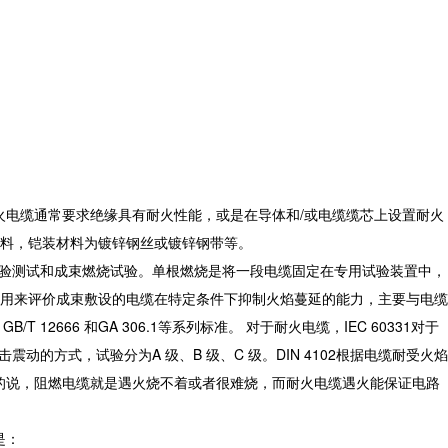
火电缆通常要求绝缘具有耐火性能，或是在导体和/或电缆缆芯上设置耐火
料，铠装材料为镀锌钢丝或镀锌钢带等。
试验测试和成束燃烧试验。单根燃烧是将一段电缆固定在专用试验装置中，
用来评价成束敷设的电缆在特定条件下抑制火焰蔓延的能力，主要与电缆
0、GB/T 12666 和GA 306.1等系列标准。 对于耐火电缆，IEC 60331对于
的方式，试验分为A 级、B 级、C 级。DIN 4102根据电缆耐受火焰
331，简单的说，阻燃电缆就是遇火烧不着或者很难烧，而耐火电缆遇火能保证电路
是：