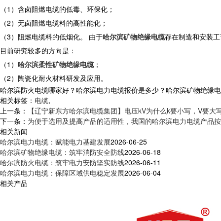
（1）含卤阻燃电缆的低毒、环保化；
（2）无卤阻燃电缆料的高性能化；
（3）阻燃电缆料的低烟化。 由于
哈尔滨矿物绝缘电缆
存在制造和安装工
目前研究较多的方向是：
（1）
哈尔滨柔性矿物绝缘电缆
；
（2）陶瓷化耐火材料研发及应用。
哈尔滨防火电缆哪家好？哈尔滨电力电缆报价是多少？哈尔滨矿物绝缘电缆质量
相关标签：
电缆
,
上一条：
【辽宁新东方哈尔滨电缆集团】电压kV为什么k要小写，V要大
下一条：
为便于选用及提高产品的适用性，我国的哈尔滨电力电缆产品按
相关新闻
哈尔滨电力电缆：赋能电力基建发展
2026-06-25
哈尔滨矿物绝缘电缆：筑牢消防安全防线
2026-06-18
哈尔滨防火电缆：筑牢电力安防坚实防线
2026-06-11
哈尔滨电力电缆：保障区域供电稳定发展
2026-06-04
相关产品