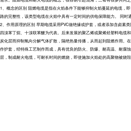
1、概念的区别 阻燃电缆是指在火焰条件下能够抑制火焰蔓延的电缆，
路的完整性，该类型电缆在火焰中具有一定时间的供电保障能力。 同时
2、作用原理的区别 早期电缆采用PVC做绝缘或护套，或者添加含卤素
四溴苯丁烷、十溴联苯醚为代表。后来发展的聚乙烯或聚烯烃塑料电缆和
炭化层而抑制氧向分解气体扩散，隔绝热量传播，从而起到阻燃作用。在
作护套，经特殊工艺制作而成，具有优良的防火、防爆、耐高温、耐腐蚀等
层，制成耐火电缆，可耐长时间的燃烧，即使施加火焰处的高聚物被烧毁