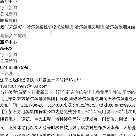
新闻中心
行业新闻
公司新闻
联系我们
热门关键词：
哈尔滨柔性矿物绝缘电缆
哈尔滨电力电缆
哈尔滨低烟无卤
新闻中心
NEWS
行业新闻
公司新闻
024-88887999
王经理
辽宁省沈阳经济技术开发区十四号街16号甲
18840617999@163.com
当前位置:
首页
>
行业新闻
>
【辽宁新东方哈尔滨电缆集团】浅谈 阻燃
【辽宁新东方哈尔滨电缆集团】浅谈 阻燃哈尔滨电缆与耐火哈尔滨电缆
发布时间：2021-08-20 13:34:00 来源：http://heb.lnxdfdl.com/news668
辽宁新东方电缆集团有限公司为您免费提供
哈尔滨防火电缆
,哈尔滨电力
随着电力、建筑、重大工程、特种装备等的飞速发展，耐高温、阻燃、耐
良、绝缘体老化以及火源等时极易被点燃，燃烧时热释放速率高、火焰蔓
需求。阻燃电缆和耐火电缆的概念，很容易引起混淆，二者有很多共同之