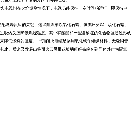
耐火电缆指在火焰燃烧情况下，电缆仍能保持一定时间的运行，即保持电
是支配燃烧反应的关键。这些阻燃剂以氯化石蜡、氯戊环癸烷、溴化石蜡、
过吸热反应降低燃烧温度。其中磷酸酯和一些含磷氮的化合物就通过形成
来降低燃烧的温度。 早期耐火电缆是采用氧化镁作绝缘材料，无缝铜管
供电3h。后来又发展出将耐火云母带或玻璃纤维布绕包到导体外作为隔氧