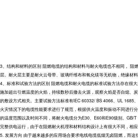
3、结构和材料的区别 阻燃电缆的结构和材料与耐火电缆也不相同， 阻
层。耐火层主要是耐火云母带、玻璃纤维布和氧化镁等无机物，绝缘材料
4、标准和试验方法的区别 阻燃电缆和耐火电缆的标准试验方法存在很
施加超出引燃温度的火焰，持续数秒后撤去火源，观察火焰是否自熄、炭
的敷设方式相关。主要试验方法标准有IEC 60332/ BS 4066、UL 1685、FT4
火灾情况下的电缆性能要求进行了规范，根据供火温度和振动不同进行分类。B
的温度范围以及时间不同，将耐火电缆分为E30、E60和E90级别。GB/T
完整供电运行，由于在阻燃耐火机理和材料结构设计上有很大不同，相应
5. 发展方向 由于越来越多的应用场合要求电线电缆低烟无卤阻燃，而