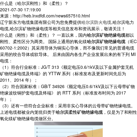
什么是（哈尔滨刚性）和（柔性）？
2021-07-30 17:19:00
来源：http://heb.lnxdfdl.com/news657510.html
辽宁新东方电缆集团有限公司为您免费提供
哈尔滨防火电缆
,哈尔滨电力
电缆,哈尔滨矿物绝缘电缆等相关信息发布和资讯展示，敬请关注！
什么是（刚性）和（柔性）？ 一直以来，国内
哈尔滨矿物绝缘电缆
都以
刚性、柔性区分为两类。 国际上通用的氧化镁
哈尔滨矿物绝缘电缆
（IEC
60702-1:2002）其采用导体为铜实心导体，而不像我们常见的普通电缆
采用的绞合导体或软导体。 后来由国内各生产企业发展出来的有下列 MI
电缆：
（1）符合行业标准：JG/T 313《额定电压0.6/1kV及以下金属护套无机
矿物绝缘电缆及终端》的 YTTW 系列（标准发布及更新时间先后为
2011、2014 年）；
（2）符合国家标准：GB/T 34926《额定电压0.6/1kV及以下云母带矿物
绝缘波纹铜护套电缆及终端》 的 RTT 系列（标准发布时间为 2017
年）；
（3）还有一些符合企业标准：采用非实心导体的云母带矿物绝缘电缆。
上述电缆都被业内笼统归类于
哈尔滨柔性矿物绝缘电缆
，仅是为了和刚性
氧化镁矿物绝缘电缆做区分。