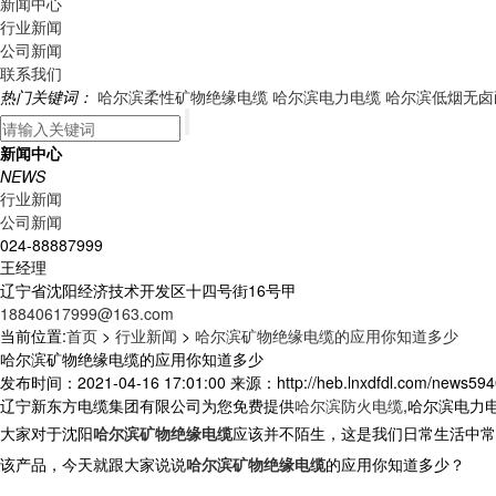
新闻中心
行业新闻
公司新闻
联系我们
热门关键词：
哈尔滨柔性矿物绝缘电缆
哈尔滨电力电缆
哈尔滨低烟无卤
新闻中心
NEWS
行业新闻
公司新闻
024-88887999
王经理
辽宁省沈阳经济技术开发区十四号街16号甲
18840617999@163.com
当前位置:
首页
>
行业新闻
>
哈尔滨矿物绝缘电缆的应用你知道多少
哈尔滨矿物绝缘电缆的应用你知道多少
发布时间：2021-04-16 17:01:00 来源：http://heb.lnxdfdl.com/news594
辽宁新东方电缆集团有限公司为您免费提供
哈尔滨防火电缆
,哈尔滨电力
大家对于沈阳
哈尔滨矿物绝缘电缆
应该并不陌生，这是我们日常生活中常
该产品，今天就跟大家说说
哈尔滨矿物绝缘电缆
的应用你知道多少？