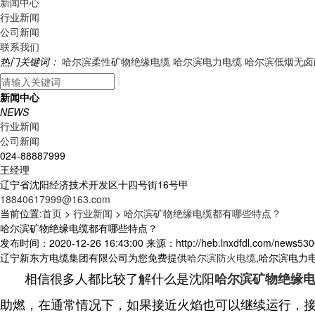
新闻中心
行业新闻
公司新闻
联系我们
热门关键词：
哈尔滨柔性矿物绝缘电缆
哈尔滨电力电缆
哈尔滨低烟无卤
新闻中心
NEWS
行业新闻
公司新闻
024-88887999
王经理
辽宁省沈阳经济技术开发区十四号街16号甲
18840617999@163.com
当前位置:
首页
>
行业新闻
>
哈尔滨矿物绝缘电缆都有哪些特点？
哈尔滨矿物绝缘电缆都有哪些特点？
发布时间：2020-12-26 16:43:00 来源：http://heb.lnxdfdl.com/news530
辽宁新东方电缆集团有限公司为您免费提供
哈尔滨防火电缆
,哈尔滨电力
相信很多人都比较了解什么是沈阳
哈尔滨矿物绝缘
助燃，在通常情况下，如果接近火焰也可以继续运行，