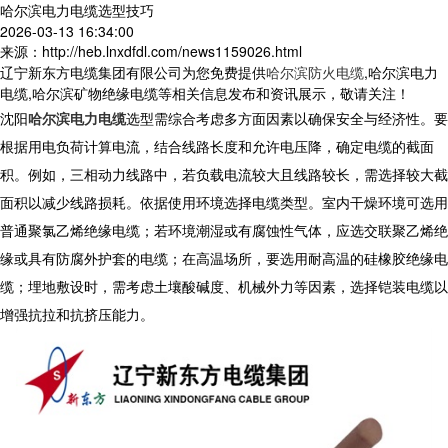
哈尔滨电力电缆选型技巧
2026-03-13 16:34:00
来源：http://heb.lnxdfdl.com/news1159026.html
辽宁新东方电缆集团有限公司为您免费提供
哈尔滨防火电缆
,哈尔滨电力
电缆,哈尔滨矿物绝缘电缆等相关信息发布和资讯展示，敬请关注！
沈阳
哈尔滨电力电缆
选型需综合考虑多方面因素以确保安全与经济性。要
根据用电负荷计算电流，结合线路长度和允许电压降，确定电缆的截面
积。例如，三相动力线路中，若负载电流较大且线路较长，需选择较大截
面积以减少线路损耗。依据使用环境选择电缆类型。室内干燥环境可选用
普通聚氯乙烯绝缘电缆；若环境潮湿或有腐蚀性气体，应选交联聚乙烯绝
缘或具有防腐外护套的电缆；在高温场所，要选用耐高温的硅橡胶绝缘电
缆；埋地敷设时，需考虑土壤酸碱度、机械外力等因素，选择铠装电缆以
增强抗拉和抗挤压能力。