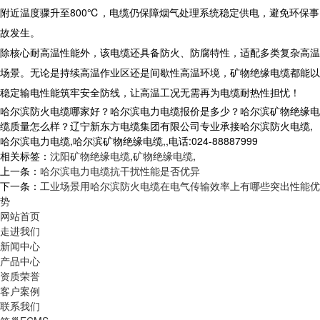
附近温度骤升至800℃，电缆仍保障烟气处理系统稳定供电，避免环保事
故发生。
除核心耐高温性能外，该电缆还具备防火、防腐特性，适配多类复杂高温
场景。无论是持续高温作业区还是间歇性高温环境，
矿物绝缘电缆
都能以
稳定输电性能筑牢安全防线，让高温工况无需再为电缆耐热性担忧！
哈尔滨防火电缆哪家好？哈尔滨电力电缆报价是多少？哈尔滨矿物绝缘电
缆质量怎么样？辽宁新东方电缆集团有限公司专业承接哈尔滨防火电缆,
哈尔滨电力电缆,哈尔滨矿物绝缘电缆,,电话:024-88887999
相关标签：
沈阳矿物绝缘电缆
,
矿物绝缘电缆
,
上一条：
哈尔滨电力电缆抗干扰性能是否优异
下一条：
工业场景用哈尔滨防火电缆在电气传输效率上有哪些突出性能优
势
网站首页
走进我们
新闻中心
产品中心
资质荣誉
客户案例
联系我们