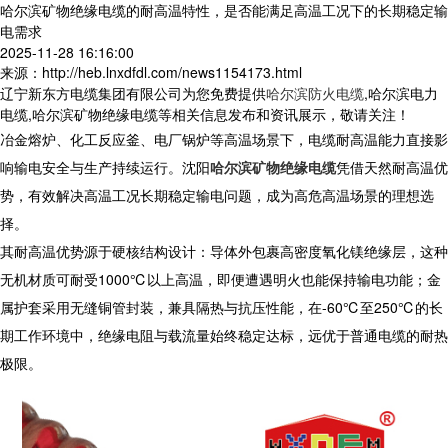
哈尔滨矿物绝缘电缆的耐高温特性，是否能满足高温工况下的长期稳定输
电需求
2025-11-28 16:16:00
来源：http://heb.lnxdfdl.com/news1154173.html
辽宁新东方电缆集团有限公司为您免费提供
哈尔滨防火电缆
,哈尔滨电力
电缆,哈尔滨矿物绝缘电缆等相关信息发布和资讯展示，敬请关注！
冶金熔炉、化工反应釜、电厂锅炉等高温场景下，电缆耐高温能力直接影
响输电安全与生产持续运行。
沈阳
哈尔滨矿物绝缘电缆
凭借天然耐高温优
势，有效解决高温工况长期稳定输电问题，成为高危高温场景的理想选
择。
其耐高温优势源于硬核结构设计：导体外包裹高密度氧化镁绝缘层，这种
无机材质可耐受1000℃以上高温，即便遭遇明火也能保持输电功能；金
属护套采用无缝铜管封装，兼具隔热与抗压性能，在-60℃至250℃的长
期工作环境中，绝缘电阻与载流量始终稳定达标，远优于普通电缆的耐热
极限。