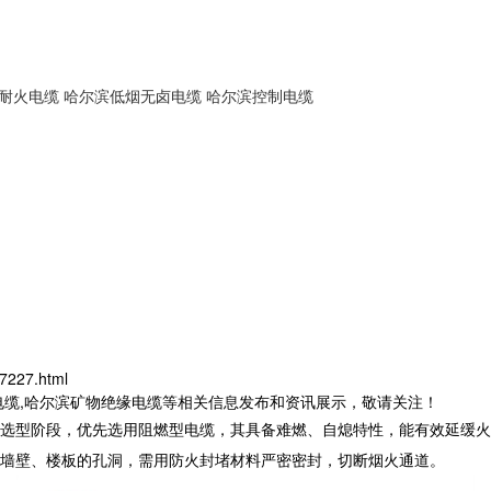
耐火电缆
哈尔滨低烟无卤电缆
哈尔滨控制电缆
7227.html
电缆,哈尔滨矿物绝缘电缆等相关信息发布和资讯展示，敬请关注！
选型阶段，优先选用阻燃型电缆，其具备难燃、自熄特性，能有效延缓火
墙壁、楼板的孔洞，需用防火封堵材料严密密封，切断烟火通道。