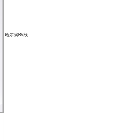
哈尔滨BV线