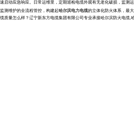
速启动应急响应。日常运维里，定期巡检电缆外观有无老化破损，监测运
监测维护的全流程管控，构建起
哈尔滨电力电缆
的立体化防火体系，最大
怎么样？辽宁新东方电缆集团有限公司专业承接哈尔滨防火电缆,哈尔滨电力电