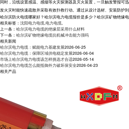
同时，沿线设置感温、感烟等火灾探测器及灭火装置，一旦触发警报可迅
发火灾时能快速疏散并采取有效扑救行动。通过从设计选材、安装防护到
哈尔滨防火电缆哪家好？哈尔滨电力电缆报价是多少？哈尔滨矿物绝缘电缆质量
相关标签：
沈阳电力电缆
,
电力电缆
,
上一条：
哈尔滨电力电缆的绝缘层采用什么材料
下一条：
哈尔滨矿物绝缘电缆抗机械冲击能力强吗
相关新闻
哈尔滨电力电缆：赋能电力基建发展
2026-06-25
哈尔滨电力电缆：保障区域供电稳定发展
2026-06-04
市场上哈尔滨电力电缆该怎样挑选才合适
2026-05-14
哈尔滨电力电缆怎么能抵御外力破坏保安全
2026-04-23
相关产品