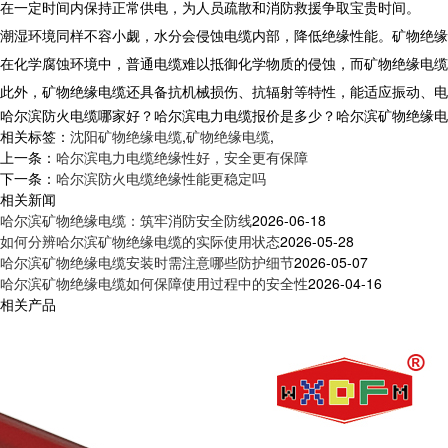
在一定时间内保持正常供电，为人员疏散和消防救援争取宝贵时间。
潮湿环境同样不容小觑，水分会侵蚀电缆内部，降低绝缘性能。矿物绝缘
在化学腐蚀环境中，普通电缆难以抵御化学物质的侵蚀，而矿物绝缘电缆
此外，矿物绝缘电缆还具备抗机械损伤、抗辐射等特性，能适应振动、电
哈尔滨防火电缆哪家好？哈尔滨电力电缆报价是多少？哈尔滨矿物绝缘电缆质量
相关标签：
沈阳矿物绝缘电缆
,
矿物绝缘电缆
,
上一条：
哈尔滨电力电缆绝缘性好，安全更有保障
下一条：
哈尔滨防火电缆绝缘性能更稳定吗
相关新闻
哈尔滨矿物绝缘电缆：筑牢消防安全防线
2026-06-18
如何分辨哈尔滨矿物绝缘电缆的实际使用状态
2026-05-28
哈尔滨矿物绝缘电缆安装时需注意哪些防护细节
2026-05-07
哈尔滨矿物绝缘电缆如何保障使用过程中的安全性
2026-04-16
相关产品