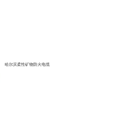
哈尔滨柔性矿物防火电缆