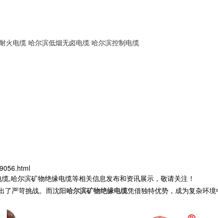
耐火电缆
哈尔滨低烟无卤电缆
哈尔滨控制电缆
9056.html
电缆,哈尔滨矿物绝缘电缆等相关信息发布和资讯展示，敬请关注！
提出了严苛挑战。而沈阳
哈尔滨矿物绝缘电缆
凭借独特优势，成为复杂环境