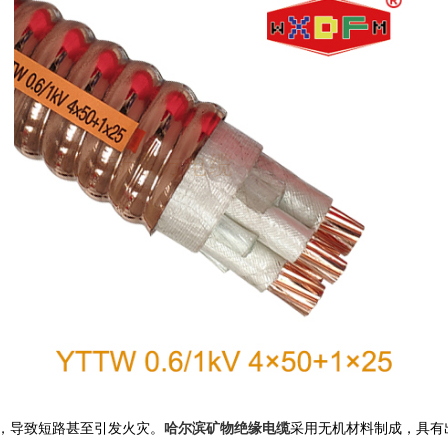
化，导致短路甚至引发火灾。
哈尔滨矿物绝缘电缆
采用无机材料制成，具有