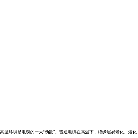
高温环境是电缆的一大“劲敌”。普通电缆在高温下，绝缘层易老化、熔