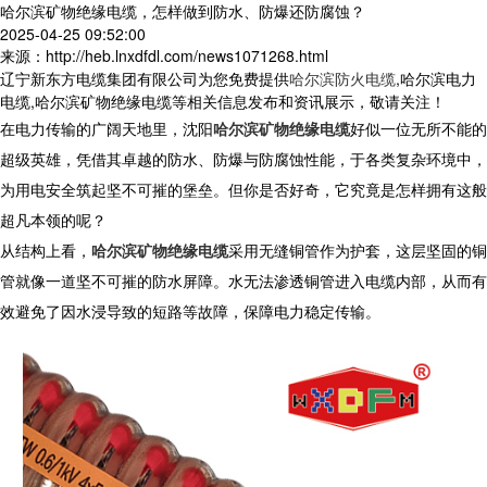
哈尔滨矿物绝缘电缆，怎样做到防水、防爆还防腐蚀？
2025-04-25 09:52:00
来源：http://heb.lnxdfdl.com/news1071268.html
辽宁新东方电缆集团有限公司为您免费提供
哈尔滨防火电缆
,哈尔滨电力
电缆,哈尔滨矿物绝缘电缆等相关信息发布和资讯展示，敬请关注！
在电力传输的广阔天地里，
沈阳
哈尔滨矿物绝缘电缆
好似一位无所不能的
超级英雄，凭借其卓越的防水、防爆与防腐蚀性能，于各类复杂环境中，
为用电安全筑起坚不可摧的堡垒。但你是否好奇，它究竟是怎样拥有这般
超凡本领的呢？​
从结构上看，
哈尔滨矿物绝缘电缆
采用无缝铜管作为护套，这层坚固的铜
管就像一道坚不可摧的防水屏障。水无法渗透铜管进入电缆内部，从而有
效避免了因水浸导致的短路等故障，保障电力稳定传输。