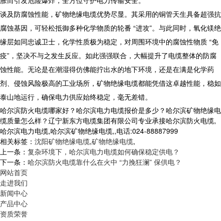
胀而引发危险爆炸，全方位守护电力传输安全。​
谈及防腐蚀性能，
矿物绝缘电缆
优势尽显。其采用的铜管天生具备超强抗
腐蚀基因，可轻松抵御多种化学物质的轮番 “进攻”。与此同时，氧化镁绝
缘层如同忠诚卫士，化学性质极为稳定，对周围环境中的腐蚀性物质 “免
疫”，坚决不与之发生反应。如此强强联合，大幅提升了电缆整体的防腐
蚀性能。无论是在潮湿得仿佛能拧出水的地下环境，还是在满是化学药
剂、侵蚀风险极高的工业场所，
矿物绝缘电缆
都能凭借这卓越性能，稳如
泰山地运行，确保电力供应始终稳定，毫无差错。
哈尔滨防火电缆哪家好？哈尔滨电力电缆报价是多少？哈尔滨矿物绝缘电
缆质量怎么样？辽宁新东方电缆集团有限公司专业承接哈尔滨防火电缆,
哈尔滨电力电缆,哈尔滨矿物绝缘电缆,,电话:024-88887999
相关标签：
沈阳矿物绝缘电缆
,
矿物绝缘电缆
,
上一条：
复杂环境下，哈尔滨电力电缆如何确保稳定供电？
下一条：
哈尔滨防火电缆靠什么在火中 “力挽狂澜” 保供电？
网站首页
走进我们
新闻中心
产品中心
资质荣誉