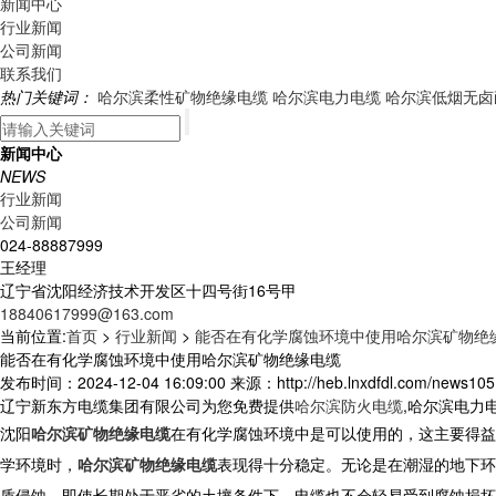
新闻中心
行业新闻
公司新闻
联系我们
热门关键词：
哈尔滨柔性矿物绝缘电缆
哈尔滨电力电缆
哈尔滨低烟无卤
新闻中心
NEWS
行业新闻
公司新闻
024-88887999
王经理
辽宁省沈阳经济技术开发区十四号街16号甲
18840617999@163.com
当前位置:
首页
>
行业新闻
>
能否在有化学腐蚀环境中使用哈尔滨矿物绝
能否在有化学腐蚀环境中使用哈尔滨矿物绝缘电缆
发布时间：2024-12-04 16:09:00 来源：http://heb.lnxdfdl.com/news105
辽宁新东方电缆集团有限公司为您免费提供
哈尔滨防火电缆
,哈尔滨电力
沈阳
哈尔滨矿物绝缘电缆
在有化学腐蚀环境中是可以使用的，这主要得益
学环境时，
哈尔滨矿物绝缘电缆
表现得十分稳定。无论是在潮湿的地下环
质侵蚀。即使长期处于恶劣的土壤条件下，电缆也不会轻易受到腐蚀损坏