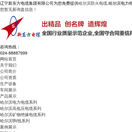
辽宁新东方电缆集团有限公司为您免费提供
哈尔滨防火电缆
,哈尔滨电力
您暂无新询盘信息！
咨询热线：
024-88887999
网站首页
关于我们
公司简介
公司资质
生产设备
车间展示
产品展示
哈尔滨电力电缆系列
哈尔滨高低压电缆系列
哈尔滨矿物绝缘电缆系列
哈尔滨BV线系列
案例展示