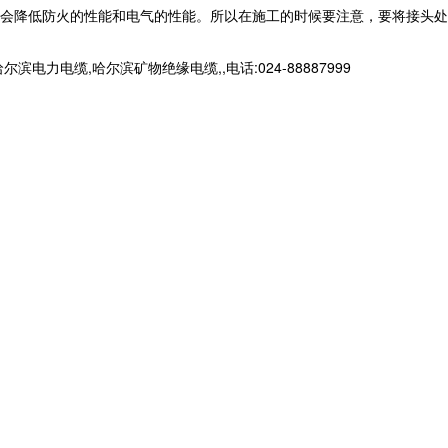
会降低防火的性能和电气的性能。所以在施工的时候要注意，要将接头处
缆,哈尔滨矿物绝缘电缆,,电话:024-88887999