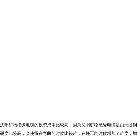
沈阳矿物绝缘电缆的投资成本比较高，因为沈阳矿物绝缘电缆是由无缝铜
硬度比较高，会使得在弯曲的时候比较难，在施工的时候增加了难度，增