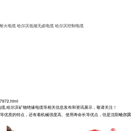
耐火电缆
哈尔滨低烟无卤电缆
哈尔滨控制电缆
7972.html
电缆,哈尔滨矿物绝缘电缆等相关信息发布和资讯展示，敬请关注！
等优质的特点，还有着机械强度高、使用寿命长等优点，但是沈阳
哈尔滨