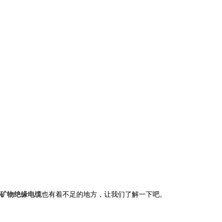
矿物绝缘电缆
也有着不足的地方，让我们了解一下吧。